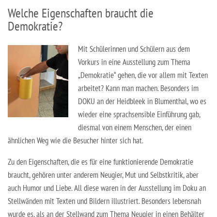
Berufsfachschule für Hauswirtschaft und Soziales
Welche Eigenschaften braucht die
Schulsozialarbeit
Demokratie?
Berufsfachschule für Kinderpflege
Mit Schülerinnen und Schülern aus dem
Berufsfachschule für Pflegeassistenz –
Vorkurs in eine Ausstellung zum Thema
Heilerziehungspflege/Altenpflege
„Demokratie“ gehen, die vor allem mit Texten
arbeitet? Kann man machen. Besonders im
Berufsfachschule für Sozialpädagogische Assistenz
DOKU an der Heidbleek in Blumenthal, wo es
(Vollzeit)
wieder eine sprachsensible Einführung gab,
Berufsfachschule für Sozialpädagogische Assistenz
diesmal von einem Menschen, der einen
(Teilzeit)
ähnlichen Weg wie die Besucher hinter sich hat.
Zu den Eigenschaften, die es für eine funktionierende Demokratie
Fachoberschule für Gesundheit und Soziales
braucht, gehören unter anderem Neugier, Mut und Selbstkritik, aber
Fachschule für Heilerziehungspflege
auch Humor und Liebe. All diese waren in der Ausstellung im Doku an
Stellwänden mit Texten und Bildern illustriert. Besonders lebensnah
Fachschule für Sozialpädagogik – Ausbildung zum:r
wurde es, als an der Stellwand zum Thema Neugier in einen Behälter