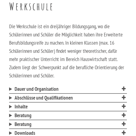
Berufsfachschule für Hauswirtschaft und Soziales
Werkschule
Schulsozialarbeit
Berufsfachschule für Kinderpflege
Die Werkschule ist ein dreijähriger Bildungsgang, wo die
Berufsfachschule für Pflegeassistenz –
Schülerinnen und Schüler die Möglichkeit haben ihre Erweiterte
Heilerziehungspflege/Altenpflege
Berufsbildungsreife zu machen. In kleinen Klassen (max. 16
Schülerinnen und Schüler) findet weniger theoretischer, dafür
Berufsfachschule für Sozialpädagogische Assistenz
mehr praktischer Unterricht im Bereich Hauswirtschaft statt.
(Vollzeit)
Zudem liegt der Schwerpunkt auf die berufliche Orientierung der
Schülerinnen und Schüler.
Berufsfachschule für Sozialpädagogische Assistenz
(Teilzeit)
Dauer und Organisation
Abschlüsse und Qualifikationen
Fachoberschule für Gesundheit und Soziales
Inhalte
Beratung
Fachschule für Heilerziehungspflege
Beratung
Fachschule für Sozialpädagogik – Ausbildung zum:r
Downloads