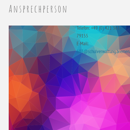
Ansprechperson
Telefon: +49 (0) 421 361-
79155
E-Mail:
603@schulverwaltung.bremen