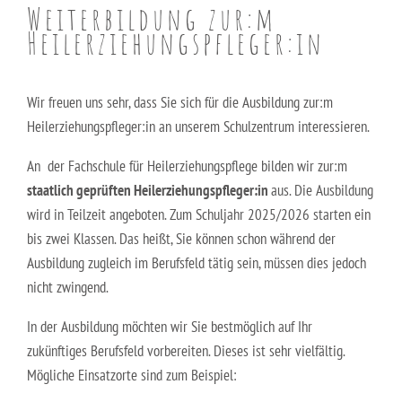
Berufsfachschule für Hauswirtschaft und Soziales
Weiterbildung zur:m
Schulsozialarbeit
Heilerziehungspfleger:in
Berufsfachschule für Kinderpflege
Berufsfachschule für Pflegeassistenz –
Wir freuen uns sehr, dass Sie sich für die Ausbildung zur:m
Heilerziehungspflege/Altenpflege
Heilerziehungspfleger:in an unserem Schulzentrum interessieren.
An der Fachschule für Heilerziehungspflege bilden wir zur:m
Berufsfachschule für Sozialpädagogische Assistenz
(Vollzeit)
staatlich geprüften Heilerziehungspfleger:in
aus. Die Ausbildung
wird in Teilzeit angeboten. Zum Schuljahr 2025/2026 starten ein
Berufsfachschule für Sozialpädagogische Assistenz
bis zwei Klassen. Das heißt, Sie können schon während der
(Teilzeit)
Ausbildung zugleich im Berufsfeld tätig sein, müssen dies jedoch
nicht zwingend.
Fachoberschule für Gesundheit und Soziales
In der Ausbildung möchten wir Sie bestmöglich auf Ihr
Fachschule für Heilerziehungspflege
zukünftiges Berufsfeld vorbereiten. Dieses ist sehr vielfältig.
Mögliche Einsatzorte sind zum Beispiel:
Fachschule für Sozialpädagogik – Ausbildung zum:r