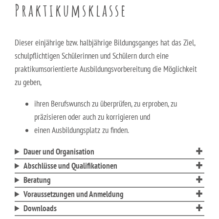
Berufsfachschule für Hauswirtschaft und Soziales
Praktikumsklasse
Schulsozialarbeit
Berufsfachschule für Kinderpflege
Dieser einjährige bzw. halbjährige Bildungsganges hat das Ziel,
Berufsfachschule für Pflegeassistenz –
schulpflichtigen Schülerinnen und Schülern durch eine
Heilerziehungspflege/Altenpflege
praktikumsorientierte Ausbildungsvorbereitung die Möglichkeit
zu geben,
Berufsfachschule für Sozialpädagogische Assistenz
(Vollzeit)
ihren Berufswunsch zu überprüfen, zu erproben, zu
präzisieren oder auch zu korrigieren und
Berufsfachschule für Sozialpädagogische Assistenz
einen Ausbildungsplatz zu finden.
(Teilzeit)
Dauer und Organisation
Fachoberschule für Gesundheit und Soziales
Abschlüsse und Qualifikationen
Beratung
Fachschule für Heilerziehungspflege
Voraussetzungen und Anmeldung
Downloads
Fachschule für Sozialpädagogik – Ausbildung zum:r