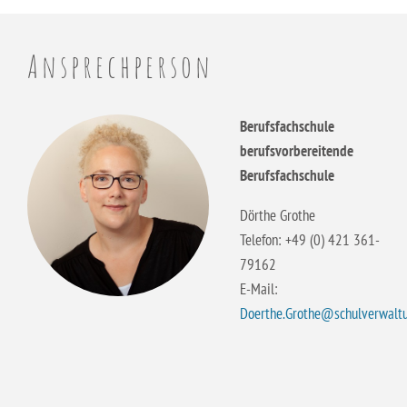
Erzieher:in
Ansprechperson
Staatliche Anerkennung als Erzieher:in
Berufsfachschule
berufsvorbereitende
Berufsfachschule
Dörthe Grothe
Telefon: +49 (0) 421 361-
79162
E-Mail:
Doerthe.Grothe@schulverwalt