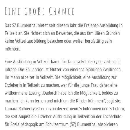
Berufsfachschule für Hauswirtschaft und Soziales
Eine große Chance
Schulsozialarbeit
Berufsfachschule für Kinderpflege
Das SZ Blumenthal bietet seit diesem Jahr die Erzieher-Ausbildung in
Berufsfachschule für Pflegeassistenz –
Teilzeit an. Sie richtet sich an Bewerber, die aus familiären Gründen
Heilerziehungspflege/Altenpflege
keine Vollzeitausbildung besuchen oder weiter berufstätig sein
möchten.
Berufsfachschule für Sozialpädagogische Assistenz
(Vollzeit)
Eine Ausbildung in Vollzeit käme für Tamara Rolbiecky derzeit nicht
infrage. Die 23-Jährige ist Mutter von eineinhalbjährigen Zwillingen,
Berufsfachschule für Sozialpädagogische Assistenz
ihr Mann arbeitet in Vollzeit. Die Möglichkeit, eine Ausbildung zur
(Teilzeit)
Erzieherin in Teilzeit zu machen, war für die junge Frau daher eine
willkommene Lösung. „Dadurch habe ich die Möglichkeit, beides zu
Fachoberschule für Gesundheit und Soziales
machen. Ich kann lernen und mich um die Kinder kümmern“, sagt sie.
Tamara Rolbiecky ist eine von derzeit neun Schülerinnen und Schülern,
Fachschule für Heilerziehungspflege
die seit August die Erzieher-Ausbildung in Teilzeit an der Fachschule
für Sozialpädagogik am Schulzentrum (SZ) Blumenthal absolvieren.
Fachschule für Sozialpädagogik – Ausbildung zum:r