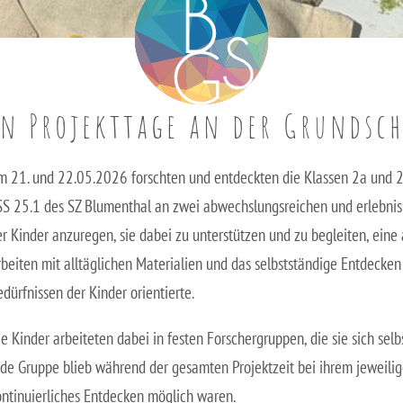
en Projekttage an der Grundsc
m 21. und 22.05.2026 forschten und entdeckten die Klassen 2a und 
SS 25.1 des SZ Blumenthal an zwei abwechslungsreichen und erlebnisrei
er Kinder anzuregen, sie dabei zu unterstützen und zu begleiten, eine
rbeiten mit alltäglichen Materialien und das selbstständige Entdecken 
dürfnissen der Kinder orientierte.
ie Kinder arbeiteten dabei in festen Forschergruppen, die sie sich se
ede Gruppe blieb während der gesamten Projektzeit bei ihrem jeweilig
ontinuierliches Entdecken möglich waren.