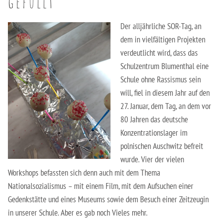
gefüllt
Berufsfachschule für Hauswirtschaft und Soziales
Schulsozialarbeit
Der alljährliche SOR-Tag, an
Berufsfachschule für Kinderpflege
dem in vielfältigen Projekten
verdeutlicht wird, dass das
Berufsfachschule für Pflegeassistenz –
Schulzentrum Blumenthal eine
Heilerziehungspflege/Altenpflege
Schule ohne Rassismus sein
Berufsfachschule für Sozialpädagogische Assistenz
will, fiel in diesem Jahr auf den
(Vollzeit)
27. Januar, dem Tag, an dem vor
80 Jahren das deutsche
Berufsfachschule für Sozialpädagogische Assistenz
Konzentrationslager im
(Teilzeit)
polnischen Auschwitz befreit
wurde. Vier der vielen
Fachoberschule für Gesundheit und Soziales
Workshops befassten sich denn auch mit dem Thema
Nationalsozialismus – mit einem Film, mit dem Aufsuchen einer
Fachschule für Heilerziehungspflege
Gedenkstätte und eines Museums sowie dem Besuch einer Zeitzeugin
in unserer Schule. Aber es gab noch Vieles mehr.
Fachschule für Sozialpädagogik – Ausbildung zum:r