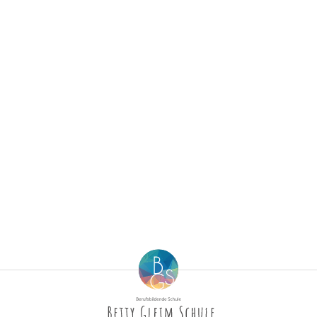
Berufsfachschule für Hauswirtschaft und Soziales
Schulsozialarbeit
Berufsfachschule für Kinderpflege
Berufsfachschule für Pflegeassistenz –
Heilerziehungspflege/Altenpflege
Berufsfachschule für Sozialpädagogische Assistenz
(Vollzeit)
Berufsfachschule für Sozialpädagogische Assistenz
(Teilzeit)
Fachoberschule für Gesundheit und Soziales
Fachschule für Heilerziehungspflege
Fachschule für Sozialpädagogik – Ausbildung zum:r