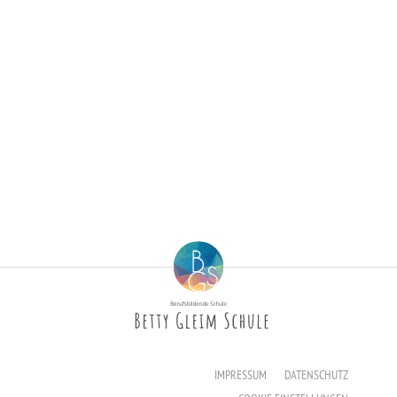
Berufsfachschule für Hauswirtschaft und Soziales
Schulsozialarbeit
Berufsfachschule für Kinderpflege
Berufsfachschule für Pflegeassistenz –
Heilerziehungspflege/Altenpflege
Berufsfachschule für Sozialpädagogische Assistenz
(Vollzeit)
Berufsfachschule für Sozialpädagogische Assistenz
(Teilzeit)
Fachoberschule für Gesundheit und Soziales
Fachschule für Heilerziehungspflege
IMPRESSUM
DATENSCHUTZ
Fachschule für Sozialpädagogik – Ausbildung zum:r