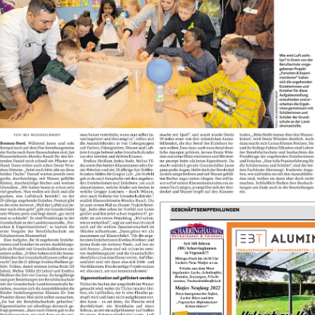
Berufsfachschule für Hauswirtschaft und Soziales
Schulsozialarbeit
Berufsfachschule für Kinderpflege
Berufsfachschule für Pflegeassistenz –
Heilerziehungspflege/Altenpflege
Berufsfachschule für Sozialpädagogische Assistenz
(Vollzeit)
Berufsfachschule für Sozialpädagogische Assistenz
(Teilzeit)
Fachoberschule für Gesundheit und Soziales
Fachschule für Heilerziehungspflege
Fachschule für Sozialpädagogik – Ausbildung zum:r