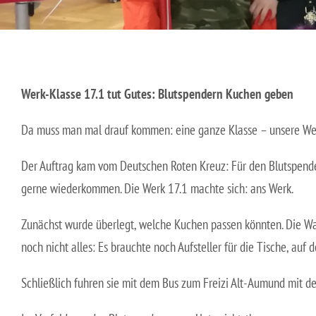
Berufsfachschule für Kinderpflege
Schulsozialarbeit
Berufsfachschule für Pflegeassistenz –
Heilerziehungspflege/Altenpflege
Werk-Klasse 17.1 tut Gutes: Blutspendern Kuchen geben
Berufsfachschule für Sozialpädagogische Assistenz (Vollzeit)
Da muss man mal drauf kommen: eine ganze Klasse – unsere Werk
Berufsfachschule für Sozialpädagogische Assistenz (Teilzeit)
Der Auftrag kam vom Deutschen Roten Kreuz: Für den Blutspende
Fachoberschule für Gesundheit und Soziales
gerne wiederkommen. Die Werk 17.1 machte sich: ans Werk.
Fachschule für Heilerziehungspflege
Zunächst wurde überlegt, welche Kuchen passen könnten. Die Wah
noch nicht alles: Es brauchte noch Aufsteller für die Tische, au
Fachschule für Sozialpädagogik – Ausbildung zum:r
Erzieher:in
Schließlich fuhren sie mit dem Bus zum Freizi Alt-Aumund mit 
Staatliche Anerkennung als Erzieher:in