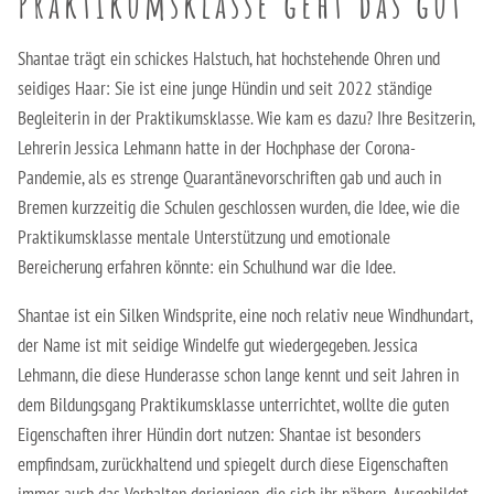
Praktikumsklasse geht das gut
Berufsfachschule für Hauswirtschaft und Soziales
Schulsozialarbeit
Shantae trägt ein schickes Halstuch, hat hochstehende Ohren und
Berufsfachschule für Kinderpflege
seidiges Haar: Sie ist eine junge Hündin und seit 2022 ständige
Begleiterin in der Praktikumsklasse. Wie kam es dazu? Ihre Besitzerin,
Berufsfachschule für Pflegeassistenz –
Lehrerin Jessica Lehmann hatte in der Hochphase der Corona-
Heilerziehungspflege/Altenpflege
Pandemie, als es strenge Quarantänevorschriften gab und auch in
Berufsfachschule für Sozialpädagogische Assistenz
Bremen kurzzeitig die Schulen geschlossen wurden, die Idee, wie die
(Vollzeit)
Praktikumsklasse mentale Unterstützung und emotionale
Bereicherung erfahren könnte: ein Schulhund war die Idee.
Berufsfachschule für Sozialpädagogische Assistenz
(Teilzeit)
Shantae ist ein Silken Windsprite, eine noch relativ neue Windhundart,
der Name ist mit seidige Windelfe gut wiedergegeben. Jessica
Fachoberschule für Gesundheit und Soziales
Lehmann, die diese Hunderasse schon lange kennt und seit Jahren in
dem Bildungsgang Praktikumsklasse unterrichtet, wollte die guten
Fachschule für Heilerziehungspflege
Eigenschaften ihrer Hündin dort nutzen: Shantae ist besonders
empfindsam, zurückhaltend und spiegelt durch diese Eigenschaften
Fachschule für Sozialpädagogik – Ausbildung zum:r
immer auch das Verhalten derjenigen, die sich ihr nähern. Ausgebildet