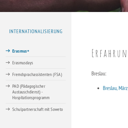
Berufsfachschule für Kinderpflege
Schulsozialarbeit
Berufsfachschule für Pflegeassistenz –
INTERNATIONALISIERUNG
Heilerziehungspflege/Altenpflege
Berufsfachschule für Sozialpädagogische Assistenz (Vollzeit)
Erfahrun
Erasmus+
Berufsfachschule für Sozialpädagogische Assistenz (Teilzeit)
Erasmusdays
Breslau:
Fremdsprachassistenten (FSA)
Fachoberschule für Gesundheit und Soziales
PAD (Pädagogischer
Breslau, März
Fachschule für Heilerziehungspflege
Austauschdienst) -
Hospitationsprogramm
Fachschule für Sozialpädagogik – Ausbildung zum:r
Schulpartnerschaft mit Soweto
Erzieher:in
Staatliche Anerkennung als Erzieher:in