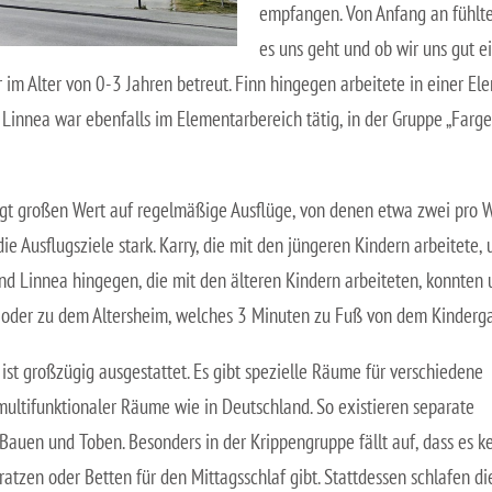
empfangen. Von Anfang an fühlten
es uns geht und ob wir uns gut e
er im Alter von 0-3 Jahren betreut. Finn hingegen arbeitete in einer E
 Linnea war ebenfalls im Elementarbereich tätig, in der Gruppe „Farge
gt großen Wert auf regelmäßige Ausflüge, von denen etwa zwei pro Wo
die Ausflugsziele stark. Karry, die mit den jüngeren Kindern arbeitet
und Linnea hingegen, die mit den älteren Kindern arbeiteten, konnten
 oder zu dem Altersheim, welches 3 Minuten zu Fuß von dem Kindergar
ist großzügig ausgestattet. Es gibt spezielle Räume für verschiedene
 multifunktionaler Räume wie in Deutschland. So existieren separate
uen und Toben. Besonders in der Krippengruppe fällt auf, dass es k
atzen oder Betten für den Mittagsschlaf gibt. Stattdessen schlafen di