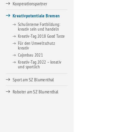
Kooperationspartner
Berufsfachschule für Kinderpflege
Schulsozialarbeit
Kreativpotentiale Bremen
Schulinterne Fortbildung:
Berufsfachschule für Pflegeassistenz –
kreativ sein und handeln
Heilerziehungspflege/Altenpflege
Kreativ-Tag 2018 Good Taste
Für den Umweltschutz
Berufsfachschule für Sozialpädagogische Assistenz (Vollzeit)
kreativ
Cajonbau 2021
Berufsfachschule für Sozialpädagogische Assistenz (Teilzeit)
Kreativ-Tag 2022 – kreativ
und sportlich
Fachoberschule für Gesundheit und Soziales
Sport am SZ Blumenthal
Roboter am SZ Blumenthal
Fachschule für Heilerziehungspflege
Fachschule für Sozialpädagogik – Ausbildung zum:r
Erzieher:in
Staatliche Anerkennung als Erzieher:in