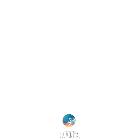
Berufsfachschule für Hauswirtschaft und Soziales
Schulsozialarbeit
Berufsfachschule für Kinderpflege
Berufsfachschule für Pflegeassistenz –
Heilerziehungspflege/Altenpflege
Berufsfachschule für Sozialpädagogische Assistenz
(Vollzeit)
Berufsfachschule für Sozialpädagogische Assistenz
(Teilzeit)
Fachoberschule für Gesundheit und Soziales
Fachschule für Heilerziehungspflege
Fachschule für Sozialpädagogik – Ausbildung zum:r