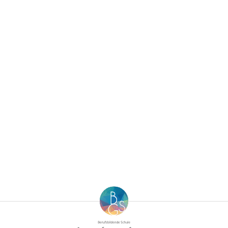
Berufsfachschule für Hauswirtschaft und Soziales
Schulsozialarbeit
Berufsfachschule für Kinderpflege
Berufsfachschule für Pflegeassistenz –
Heilerziehungspflege/Altenpflege
Berufsfachschule für Sozialpädagogische Assistenz
(Vollzeit)
Berufsfachschule für Sozialpädagogische Assistenz
(Teilzeit)
Fachoberschule für Gesundheit und Soziales
Fachschule für Heilerziehungspflege
Fachschule für Sozialpädagogik – Ausbildung zum:r